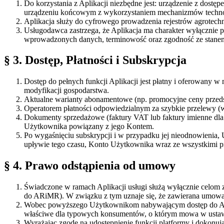
Do korzystania z Aplikacji niezbędne jest: urządzenie z dostęp
urządzeniu końcowym z wykorzystaniem mechanizmów technol
Aplikacja służy do cyfrowego prowadzenia rejestrów agrotec
Usługodawca zastrzega, że Aplikacja ma charakter wyłącznie 
wprowadzonych danych, terminowość oraz zgodność ze stanem
§ 3. Dostęp, Płatności i Subskrypcja
Dostęp do pełnych funkcji Aplikacji jest płatny i oferowany 
modyfikacji gospodarstwa.
Aktualne warianty abonamentowe (np. promocyjne ceny przedsp
Operatorem płatności odpowiedzialnym za szybkie przelewy (w 
Dokumenty sprzedażowe (faktury VAT lub faktury imienne dla 
Użytkownika powiązany z jego Kontem.
Po wygaśnięciu subskrypcji i w przypadku jej nieodnowienia, 
upływie tego czasu, Konto Użytkownika wraz ze wszystkimi prz
§ 4. Prawo odstąpienia od umowy
Świadczone w ramach Aplikacji usługi służą wyłącznie celom
do ARiMR). W związku z tym uznaje się, że zawierana umowa 
Wobec powyższego Użytkownikom nabywającym dostęp do Aplika
właściwe dla typowych konsumentów, o którym mowa w ustaw
Wyrażając zgodę na udostępnienie funkcji platformy i dokonuj