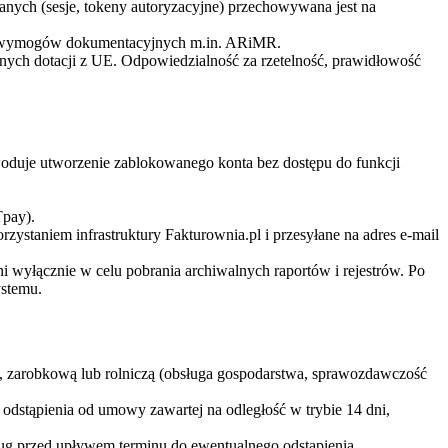
 danych (sesje, tokeny autoryzacyjne) przechowywana jest na
nia wymogów dokumentacyjnych m.in. ARiMR.
onych dotacji z UE. Odpowiedzialność za rzetelność, prawidłowość
owoduje utworzenie zablokowanego konta bez dostępu do funkcji
Tpay).
staniem infrastruktury Fakturownia.pl i przesyłane na adres e-mail
 wyłącznie w celu pobrania archiwalnych raportów i rejestrów. Po
ystemu.
 zarobkową lub rolniczą (obsługa gospodarstwa, sprawozdawczość
stąpienia od umowy zawartej na odległość w trybie 14 dni,
ług przed upływem terminu do ewentualnego odstąpienia.