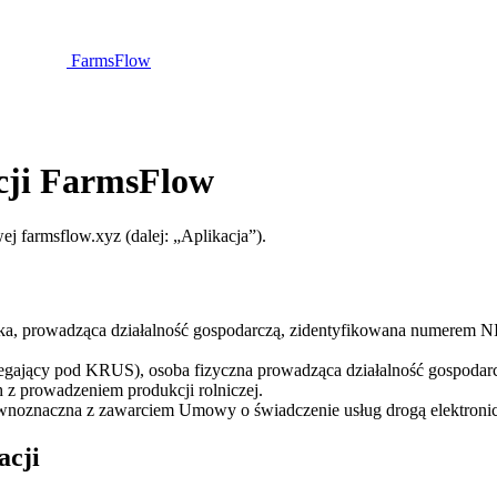
FarmsFlow
acji FarmsFlow
ej farmsflow.xyz (dalej: „Aplikacja”).
ska, prowadząca działalność gospodarczą, zidentyfikowana numerem 
egający pod KRUS), osoba fizyczna prowadząca działalność gospodarcz
z prowadzeniem produkcji rolniczej.
 równoznaczna z zawarciem Umowy o świadczenie usług drogą elektroni
acji