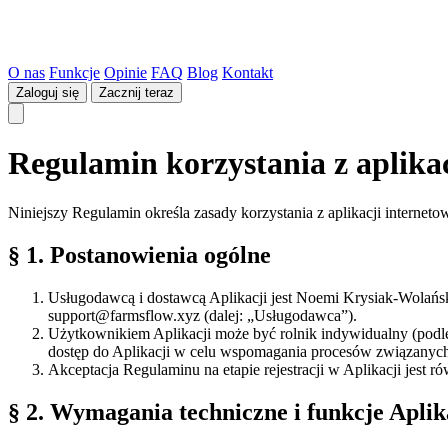
O nas
Funkcje
Opinie
FAQ
Blog
Kontakt
Zaloguj się
Zacznij teraz
Regulamin korzystania z aplik
Niniejszy Regulamin określa zasady korzystania z aplikacji internetow
§ 1. Postanowienia ogólne
Usługodawcą i dostawcą Aplikacji jest Noemi Krysiak-Wolań
support@farmsflow.xyz (dalej: „Usługodawca”).
Użytkownikiem Aplikacji może być rolnik indywidualny (podl
dostęp do Aplikacji w celu wspomagania procesów związanych 
Akceptacja Regulaminu na etapie rejestracji w Aplikacji jest
§ 2. Wymagania techniczne i funkcje Aplik