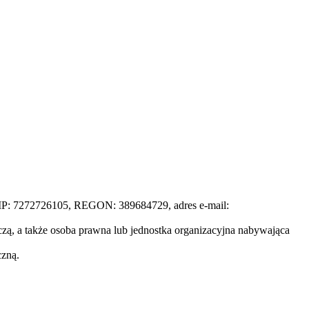
NIP: 7272726105, REGON: 389684729, adres e-mail:
ą, a także osoba prawna lub jednostka organizacyjna nabywająca
czną.