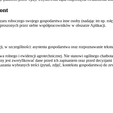
kont
szaru roboczego swojego gospodarstwa inne osoby (nadając im np. rolę
aproszonych przez siebie współpracowników w obszarze Aplikacji.
cji, w szczególności: asystenta gospodarstwa oraz rozpoznawanie teks
a rolnego i ewidencji agrotechnicznej. Nie stanowi ogólnego chatbot
y jest zweryfikować dane przed ich zapisaniem oraz przed decyzjami
ekazania wybranych treści (pytań, zdjęć, kontekstu gospodarstwa) do