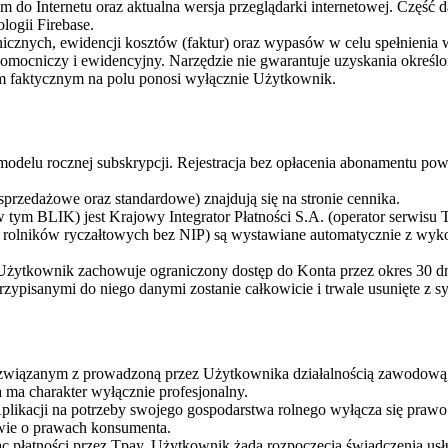
em do Internetu oraz aktualna wersja przeglądarki internetowej. Część
ogii Firebase.
hnicznych, ewidencji kosztów (faktur) oraz wypasów w celu spełnie
pomocniczy i ewidencyjny. Narzędzie nie gwarantuje uzyskania określ
 faktycznym na polu ponosi wyłącznie Użytkownik.
w modelu rocznej subskrypcji. Rejestracja bez opłacenia abonamentu p
rzedażowe oraz standardowe) znajdują się na stronie cennika.
tym BLIK) jest Krajowy Integrator Płatności S.A. (operator serwisu 
rolników ryczałtowych bez NIP) są wystawiane automatycznie z wykorzy
Użytkownik zachowuje ograniczony dostęp do Konta przez okres 30 dni
ypisanymi do niego danymi zostanie całkowicie i trwale usunięte z s
 związanym z prowadzoną przez Użytkownika działalnością zawodową,
ma charakter wyłącznie profesjonalny.
cji na potrzeby swojego gospodarstwa rolnego wyłącza się prawo od
ie o prawach konsumenta.
ąc płatności przez Tpay, Użytkownik żąda rozpoczęcia świadczenia us