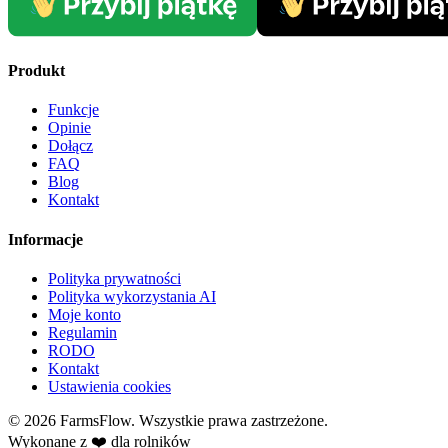
Produkt
Funkcje
Opinie
Dołącz
FAQ
Blog
Kontakt
Informacje
Polityka prywatności
Polityka wykorzystania AI
Moje konto
Regulamin
RODO
Kontakt
Ustawienia cookies
© 2026 FarmsFlow. Wszystkie prawa zastrzeżone.
Wykonane z ❤️ dla rolników