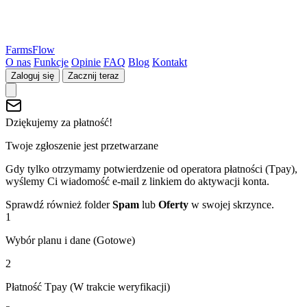
FarmsFlow
O nas
Funkcje
Opinie
FAQ
Blog
Kontakt
Zaloguj się
Zacznij teraz
Dziękujemy za płatność!
Twoje zgłoszenie jest przetwarzane
Gdy tylko otrzymamy potwierdzenie od operatora płatności (Tpay),
wyślemy Ci wiadomość e-mail z linkiem do aktywacji konta.
Sprawdź również folder
Spam
lub
Oferty
w swojej skrzynce.
1
Wybór planu i dane (Gotowe)
2
Płatność Tpay (W trakcie weryfikacji)